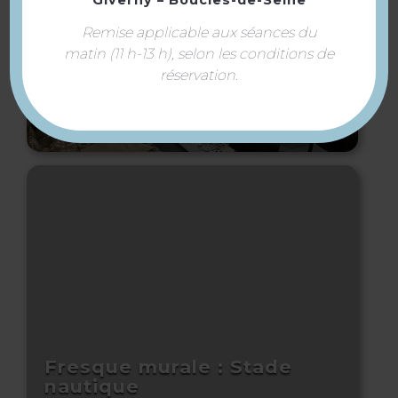
Remise applicable aux séances du
matin (11 h-13 h), selon les conditions de
réservation.
Restaurant Les Sens…ciel
Fresque murale : Stade
nautique