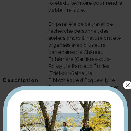
forêts du territoire pour rendre
visible l'invisible.
En parallèle de ce travail de
recherche personnel, des
ateliers photo & nature ont été
organisés avec plusieurs
partenaires : le Château
Éphémère (Carrières-sous-
Poissy), le Parc aux Étoiles
(Triel-sur-Seine), la
Description
Bibliothèque d'Ecquevilly, le
×
Service patrimoine, archives et
fonds anciens de Mantes-la-
Jolie et l'association La Tribu
(Mantes-la-Ville).
Rendez-vous à la Ferme de la
Cure samedi 11 octobre à 18h