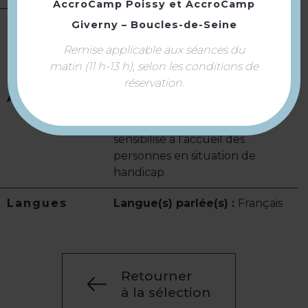
AccroCamp Poissy
et
AccroCamp
Giverny – Boucles-de-Seine
Tourisme adapté :
Accessible
Remise applicable aux séances du
en fauteuil roulant avec aide ·
matin (11 h-13 h), selon les conditions de
Accessible en fauteuil roulant
réservation.
en autonomie · Possibilité de
Accueil
déposer quelqu’un devant le
site · Personnel d’accueil
sensibilisé à l’accueil des
personnes en situation de
handicap
Langues
Langue(s) parlée(s) :
Français
Retourner
à la sélection