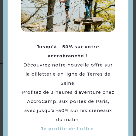
pour découvrir ce travail
photographique mêlant
Sciences naturelles et Humain.
Projet réalisé avec le soutien de
la DRAC Ile-de-France et de la
Jusqu’à – 50% sur votre
Communauté Urbaine Grand
accrobranche !
Paris Seine et Oise.
Découvrez notre nouvelle offre sur
Type(s) :
Culture
la billetterie en ligne de Terres de
Catégorie(s) :
Exposition ·
Présentation
Seine.
Vernissage / Inauguration
Portée :
Locale
Profitez de 3 heures d’aventure chez
AccroCamp, aux portes de Paris,
Tarifs
Gratuit.
avec jusqu’à -50% sur les créneaux
du matin.
Samedi 11 octobre 2025 à partir
Ouverture
Je profite de l’offre
de 18h.