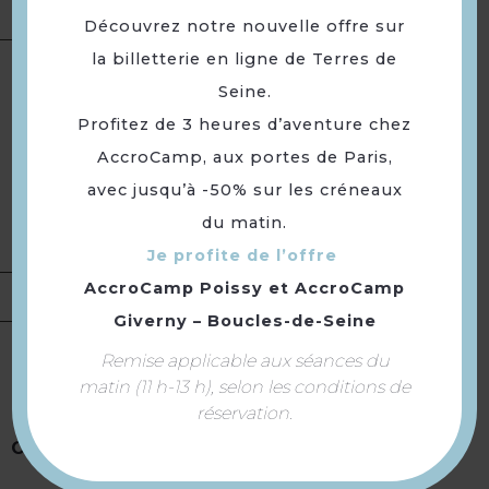
été pour tous »
Découvrez notre nouvelle offre sur
la billetterie en ligne de Terres de
Type(s) :
Nature et détente
Catégorie(s) :
Initiation /
Seine.
découverte dans le cadre d'un
Profitez de 3 heures d’aventure chez
événement
Présentation
AccroCamp, aux portes de Paris,
Thème(s) :
Eau · Agriculture ·
avec jusqu’à -50% sur les créneaux
Environnement /
Développement durable
du matin.
Portée :
Départementale
Je profite de l’offre
AccroCamp Poissy
et
AccroCamp
Tarifs
Gratuit.
Giverny – Boucles-de-Seine
Samedi 4 juillet 2026 de 14h à
Remise applicable aux séances du
16h.
matin (11 h-13 h), selon les conditions de
réservation.
Samedi 11 juillet 2026 de 10h à
Ouverture
12h.