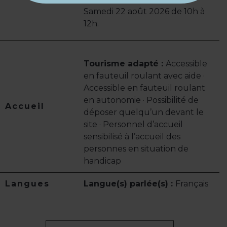
Samedi 22 août 2026 de 10h à
12h.
Tourisme adapté :
Accessible
en fauteuil roulant avec aide ·
Accessible en fauteuil roulant
en autonomie · Possibilité de
Accueil
déposer quelqu’un devant le
site · Personnel d’accueil
sensibilisé à l’accueil des
personnes en situation de
handicap
Langues
Langue(s) parlée(s) :
Français