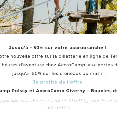
Jusqu’à – 50% sur votre accrobranche !
re nouvelle offre sur la billetterie en ligne de Te
Du Vieux Pont à la Passerelle, cette visite contée ent
3 heures d’aventure chez AccroCamp, aux portes d
des meuniers, tailleurs de pierre, bateliers et voyage
autrefois. Entre comptines, mimes et petites histoires,
jusqu’à -50% sur les créneaux du matin.
du fleuve avant de laisser libre cours à leur imaginati
Je profite de l’offre
chacun fabrique et personnalise son propre petit ba
amp Poissy
et
AccroCamp Giverny – Boucles-d
Type(s) :
Culture
plicable aux séances du matin (11 h-13 h), selon les con
Catégorie(s) :
Visite guidée et/ou commentée
réservation.
Thème(s) :
Eau
Portée :
Départementale