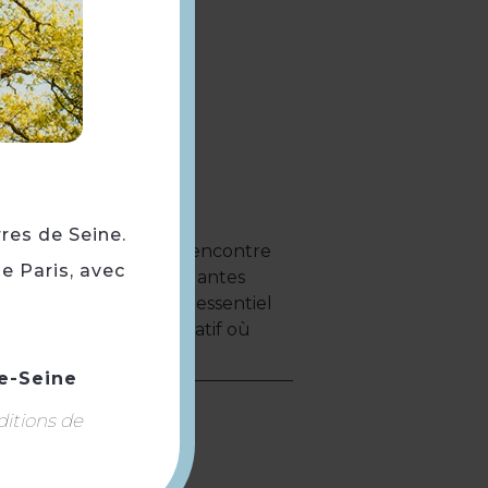
rres de Seine.
raîne les enfants à la rencontre
e Paris, avec
urs qui faisaient vivre Mantes
 ils découvrent le rôle essentiel
on lors d’un atelier créatif où
teau.
e-Seine
ditions de