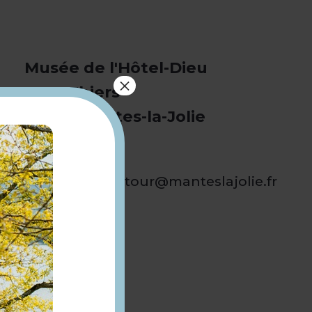
Musée de l'Hôtel-Dieu
×
1 rue Thiers
78200 Mantes-la-Jolie
01 34 78 86 60
reservation.patour@manteslajolie.fr