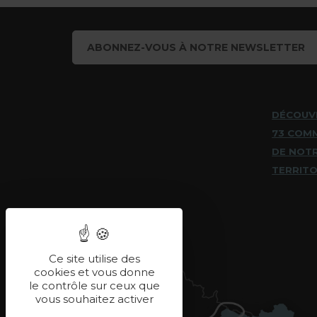
ABONNEZ-VOUS À NOTRE NEWSLETTER
DÉCOUV
73 COM
DE NOT
TERRITO
Ce site utilise des
cookies et vous donne
le contrôle sur ceux que
vous souhaitez activer