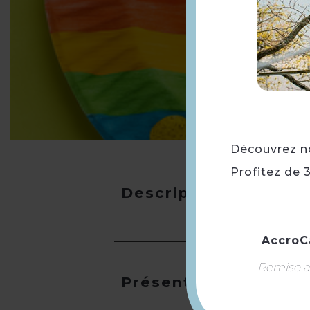
Découvrez not
Profitez de 
Description
AccroC
Remise ap
Présentation