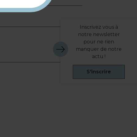
Inscrivez vous à
notre newsletter
pour ne rien
manquer de notre
actu !
S'inscrire