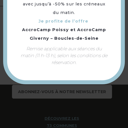
avec jusqu’à -50% sur les créneaux
Langues
Langue(s) parlée(s) :
Français
du matin.
Je profite de l’offre
AccroCamp Poissy
et
AccroCamp
Giverny – Boucles-de-Seine
Retourner
Remise applicable aux séances du
à la sélection
matin (11 h-13 h), selon les conditions de
réservation.
ABONNEZ-VOUS À NOTRE NEWSLETTER
DÉCOUVREZ LES
73 COMMUNES