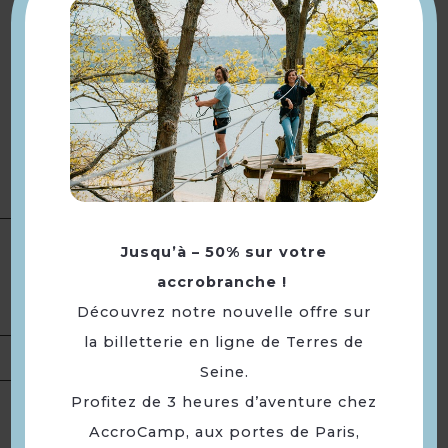
www.destination-yvelines.fr
Accueil à partir de 20h
Animation Quiz
Lancement du film à la tombée
Description
de la nuit
Cet évènement est organisé par
le Département des Yvelines.
Type(s) :
Distractions et loisirs
Jusqu’à – 50% sur votre
Catégorie(s) :
Séance /
Présentation
accrobranche !
Projection cinéma
Découvrez notre nouvelle offre sur
Portée :
Départementale
la billetterie en ligne de Terres de
Tarifs
Gratuit.
Seine.
Profitez de 3 heures d’aventure chez
Lundi 24 août 2026 à partir de
Ouverture
AccroCamp, aux portes de Paris,
20h.