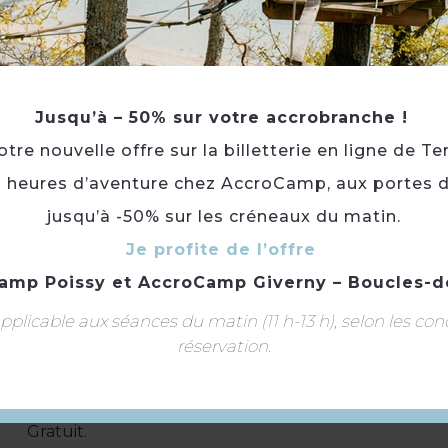
Jusqu’à – 50% sur votre accrobranche !
re nouvelle offre sur la billetterie en ligne de Te
3 heures d’aventure chez AccroCamp, aux portes d
Accueil à partir de 20h.
jusqu’à -50% sur les créneaux du matin.
Animation Quiz
Lancement du film à la tombée de la nuit
Je profite de l’offre
amp Poissy
et
AccroCamp Giverny – Boucles-d
Cet évènement est organisé par le Département des 
plicable aux séances du matin (11 h-13 h), selon les con
Type(s) :
Distractions et loisirs
réservation.
Catégorie(s) :
Séance / Projection cinéma
Portée :
Départementale
Gratuit.