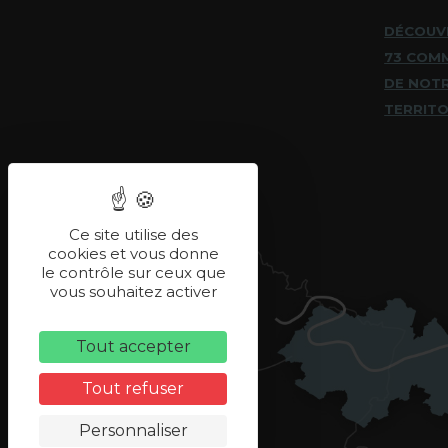
DÉCOUV
73 COM
DE NOT
TERRITO
Ce site utilise des
cookies et vous donne
le contrôle sur ceux que
vous souhaitez activer
Tout accepter
Tout refuser
Personnaliser