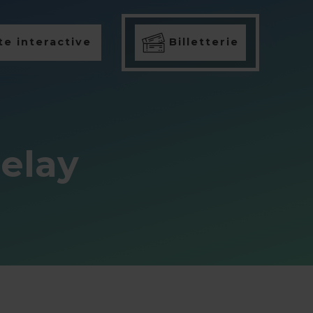
e interactive
Billetterie
helay