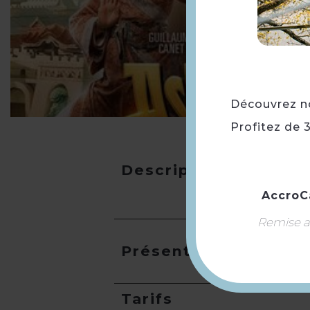
Découvrez not
Profitez de 
Description
AccroC
Remise ap
Présentation
Tarifs