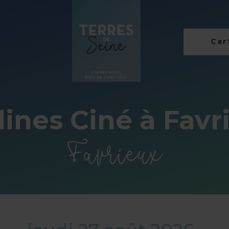
Cart
lines Ciné à Favr
Favrieux