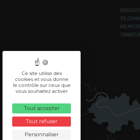
DÉCOUV
73 COM
DE NOT
TERRITO
Ce site utilise des
cookies et vous donne
le contrôle sur ceux que
vous souhaitez activer
Tout accepter
Tout refuser
Personnaliser