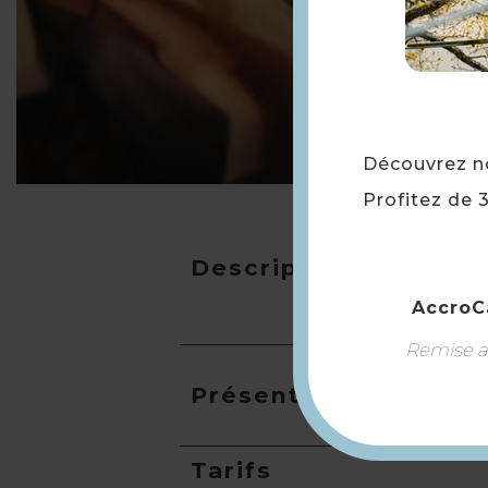
Découvrez not
Profitez de 
Description
AccroC
Remise ap
Présentation
Tarifs