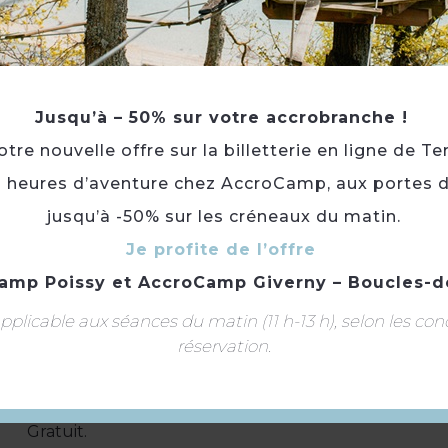
Jusqu’à – 50% sur votre accrobranche !
re nouvelle offre sur la billetterie en ligne de Te
3 heures d’aventure chez AccroCamp, aux portes d
Accueil à partir de 20h.
jusqu’à -50% sur les créneaux du matin.
Animation Quiz
Lancement du film à la tombée de la nuit
Je profite de l’offre
amp Poissy
et
AccroCamp Giverny – Boucles-d
Cet évènement est organisé par le Département des 
plicable aux séances du matin (11 h-13 h), selon les con
Type(s) :
Distractions et loisirs
réservation.
Catégorie(s) :
Séance / Projection cinéma
Portée :
Départementale
Gratuit.