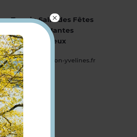
×
Terrain Salle des Fêtes
Route de Mantes
78200 Favrieux
www.destination-yvelines.fr