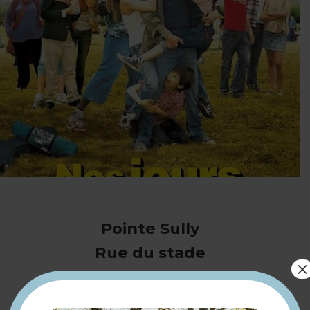
Pointe Sully
Rue du stade
×
78710 Rosny-sur-Seine