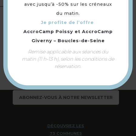
avec jusqu’à -50% sur les créneaux
Langues
Langue(s) parlée(s) :
Français
du matin.
Je profite de l’offre
AccroCamp Poissy
et
AccroCamp
Giverny – Boucles-de-Seine
Retourner
Remise applicable aux séances du
à la sélection
matin (11 h-13 h), selon les conditions de
réservation.
ABONNEZ-VOUS À NOTRE NEWSLETTER
DÉCOUVREZ LES
73 COMMUNES