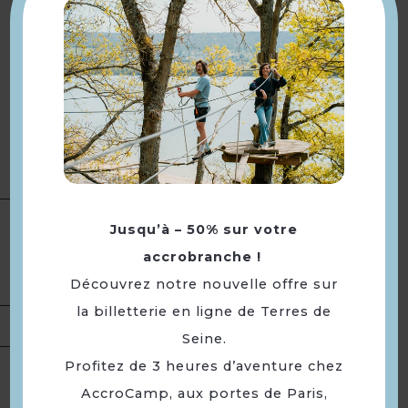
www.destination-yvelines.fr
Accueil à partir de 20h.
Animation Quiz
Lancement du film à la tombée
Description
de la nuit
Cet évènement est organisé par
le Département des Yvelines.
Type(s) :
Distractions et loisirs
Jusqu’à – 50% sur votre
Catégorie(s) :
Séance /
Présentation
accrobranche !
Projection cinéma
Découvrez notre nouvelle offre sur
Portée :
Départementale
la billetterie en ligne de Terres de
Tarifs
Gratuit.
Seine.
Profitez de 3 heures d’aventure chez
Mercredi 26 août 2026 à partir
Ouverture
AccroCamp, aux portes de Paris,
de 20h.