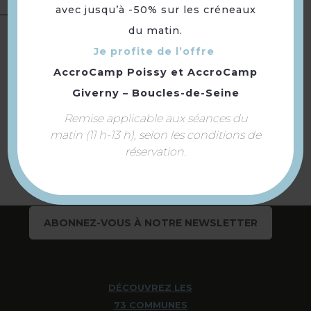
avec jusqu’à -50% sur les créneaux
Langues
Langue(s) parlée(s) :
Français
du matin.
Je profite de l’offre
AccroCamp Poissy
et
AccroCamp
Giverny – Boucles-de-Seine
Retourner
Remise applicable aux séances du
à la sélection
matin (11 h-13 h), selon les conditions de
réservation.
ABONNEZ-VOUS À NOTRE NEWSLETTER
DÉCOUVREZ LES
73 COMMUNES