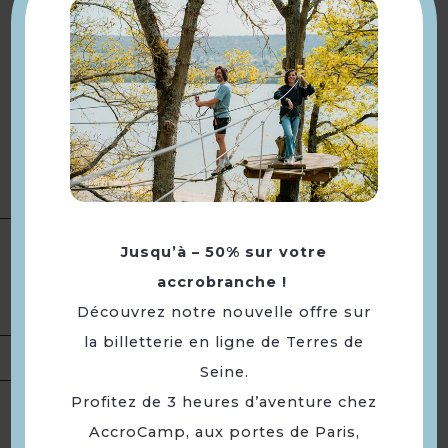
www.destination-yvelines.fr
Accueil à partir de 20h.
Animation Quiz
Lancement du film à la tombée
Description
de la nuit
Cet évènement est organisé par
le Département des Yvelines.
Type(s) :
Distractions et loisirs
Jusqu’à – 50% sur votre
Catégorie(s) :
Séance /
Présentation
accrobranche !
Projection cinéma
Découvrez notre nouvelle offre sur
Portée :
Départementale
la billetterie en ligne de Terres de
Tarifs
Gratuit.
Seine.
Profitez de 3 heures d’aventure chez
Mardi 18 août 2026 à partir de
Ouverture
AccroCamp, aux portes de Paris,
20h.