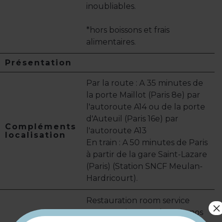
inoubliables.
*hors boissons et frais
alimentaires.
Présentation
Par la route : A 35 minutes de
la porte Maillot (Paris 8e) par
l'autoroute A14 ou de la porte
d'Auteuil (Paris 16e) par
Compléments
l'autoroute A13
localisation
En train : A 50 minutes de Paris
à partir de la gare Saint-Lazare
(Paris) (Station SNCF Meulan-
Hardricourt).
Restauration room service
×
Restauration avec l'un de nos