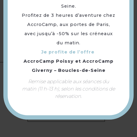
Conforts
Seine.
Télévision
Canapé convertible
Profitez de 3 heures d’aventure chez
Chauffage électrique
AccroCamp, aux portes de Paris,
Micro-ondes
avec jusqu’à -50% sur les créneaux
Lit 90 cm
du matin.
Lit 160 cm
Linge compris
Je profite de l’offre
AccroCamp Poissy
et
AccroCamp
Location de
Giverny – Boucles-de-Seine
salles
Remise applicable aux séances du
matin (11 h-13 h), selon les conditions de
réservation.
Retourner
à la sélection