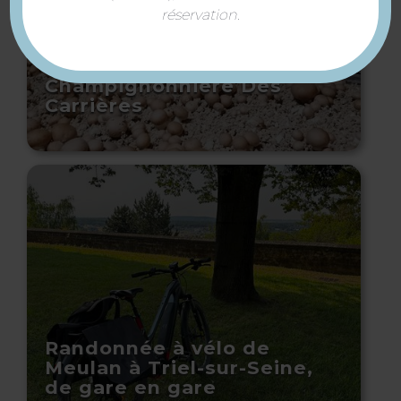
réservation.
Champignonnière Des
Carrières
Randonnée à vélo de
Meulan à Triel-sur-Seine,
de gare en gare