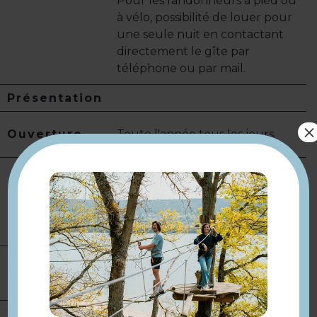
Pour les randonneurs à pied ou
à vélo, possibilité de louer pour
une seule nuit en contactant
directement le gîte par
téléphone ou par mail.
Présentation
×
Ouverture
Toute l'année tous les jours.
Jardin
Equipement
Bornes de recharge pour
véhicules électriques
Services
Prêt de vélos