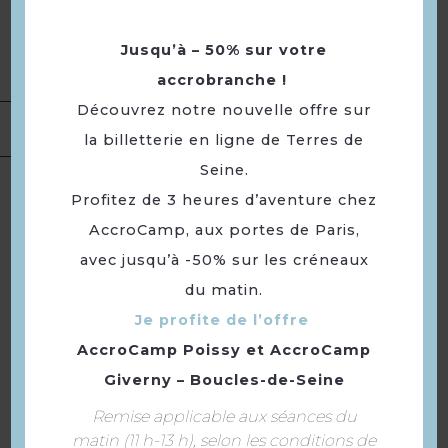
Accès Internet privatif Wifi
Conforts
Accès Internet privatif Wifi
Jusqu’à – 50% sur votre
gratuit
accrobranche !
Découvrez notre nouvelle offre sur
Location de
salles
la billetterie en ligne de Terres de
Seine.
Langues
Langue(s) parlée(s) :
Français
Profitez de 3 heures d’aventure chez
AccroCamp, aux portes de Paris,
avec jusqu’à -50% sur les créneaux
À voir aussi ...
du matin.
Je profite de l’offre
AccroCamp Poissy
et
AccroCamp
Giverny – Boucles-de-Seine
Remise applicable aux séances du
matin (11 h-13 h), selon les conditions de