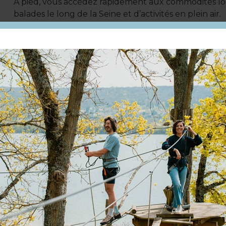
À pied, vous accédez rapidement aux commodités loca
balades le long de la Seine et d’activités en plein air.
Un lieu parfait pour se détendre, travailler et explor
Situé à 600 m de la gare SNCF d'Achères Ville
Centre ville
En ville
Moins de 10 min d'une gare SNCF à pied
Modes de paiement :
Carte bancaire/crédit · Chèq
en ligne · Apple Pay
Toute l'année tous les jours.