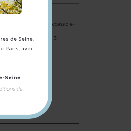
ncentive
n autonomie · Entrée accessible ·
 en fauteuil roulant :
3
rres de Seine.
e Paris, avec
e-Seine
ditions de