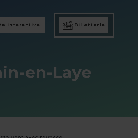
e interactive
Billetterie
ain-en-Laye
staurant avec terrasse,