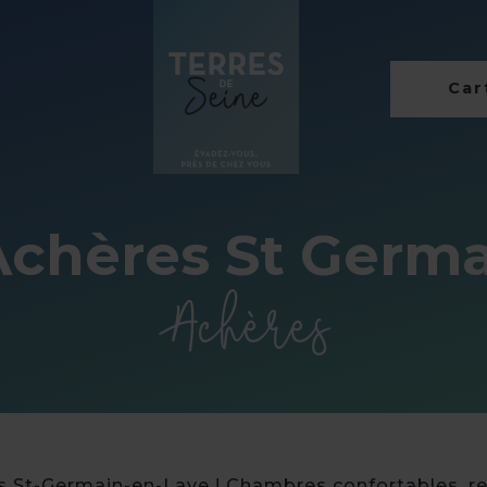
Cart
 Achères St Germ
Achères
es St-Germain-en-Laye ! Chambres confortables, re