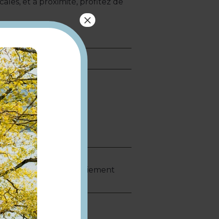
les, et à proximité, profitez de
×
er en toute sérénité.
ue-Vacances Classic · Paiement