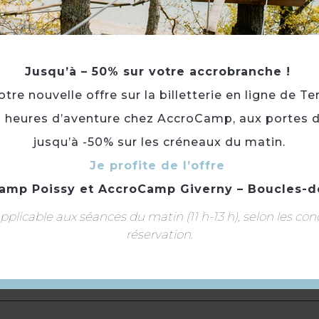
Publics :
Accueil groupes · Accueil groupes affaire/i
Animaux acceptés :
Oui avec supplément
Tourisme adapté :
Accessible en fauteuil roulant e
Jusqu’à – 50% sur votre accrobranche !
Une chambre PMR
Nb. pers. pouvant être accueillies simultanément
re nouvelle offre sur la billetterie en ligne de Te
Complément d'accueil :
64 chambres non fumeur
3 heures d’aventure chez AccroCamp, aux portes d
jusqu’à -50% sur les créneaux du matin.
Ascenseur
Je profite de l’offre
Salon de télévision
Bar
amp Poissy
et
AccroCamp Giverny – Boucles-d
Climatisation
plicable aux séances du matin (11 h-13 h), selon les con
Restaurant climatisé
réservation.
Parking
Restaurant
Salle de réunion