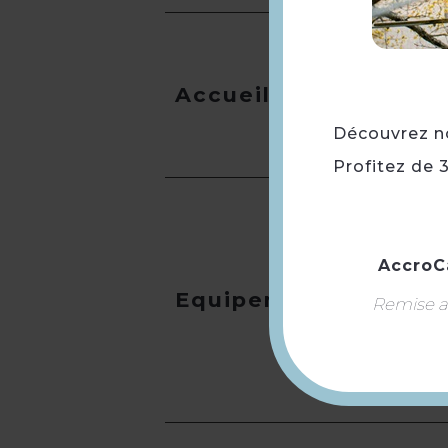
Accueil
Découvrez not
Profitez de 
AccroC
Equipement
Remise ap