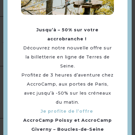
Ouverture
Toute l'année.
Jusqu’à – 50% sur votre
Animaux acceptés :
Oui
Tourisme adapté :
Accessible
accrobranche !
Accueil
en fauteuil roulant avec aide ·
Découvrez notre nouvelle offre sur
Cheminement de plain-pied ·
la billetterie en ligne de Terres de
Entrée accessible
Seine.
Profitez de 3 heures d’aventure chez
Accueil nuit
AccroCamp, aux portes de Paris,
Animaux acceptés
Services
Petit déjeuner
avec jusqu’à -50% sur les créneaux
Réservation
du matin.
Accès Internet Wifi
Je profite de l’offre
AccroCamp Poissy
et
AccroCamp
Giverny – Boucles-de-Seine
Accès Internet privatif Wifi
Conforts