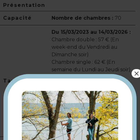
Présentation
Capacité
Nombre de chambres :
70
Du 15/03/2023 au 14/03/2026 :
Chambre double : 57 € (En
week-end du Vendredi au
Dimanche soir)
Chambre single : 62 € (En
semaine du Lundi au Jeudi soir)
×
Petit déjeuner : 6.5 €
Tarifs
Animaux : 5 €
Taxe de séjour : 8.13 - 8.88 €
Modes de paiement :
Carte
bancaire/crédit · Chèque-
Vacances Classic · Espèces ·
Paiement en ligne