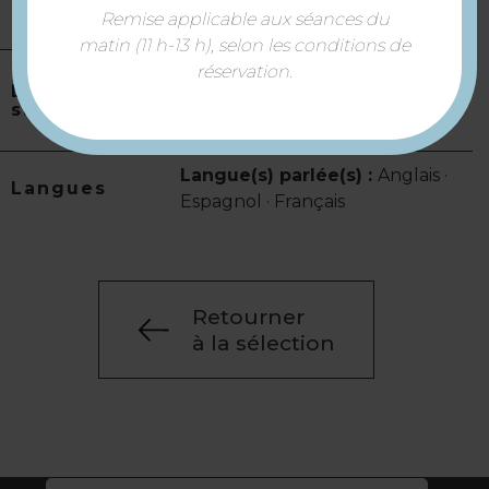
Télévision
Remise applicable aux séances du
matin (11 h-13 h), selon les conditions de
réservation.
Location de
Équipements :
Wifi dans la
salles
salle
Langue(s) parlée(s) :
Anglais ·
Langues
Espagnol · Français
Retourner
à la sélection