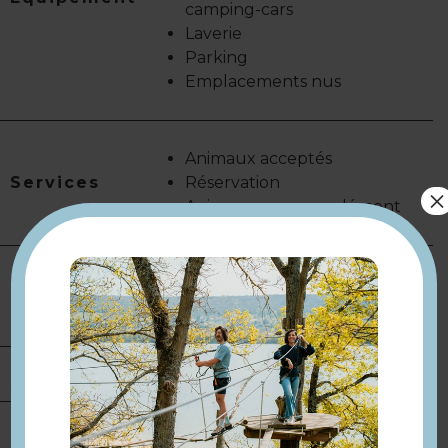
camping-cars
Laverie
Parking
Emplacements nus
Animaux acceptés
Services
Réservation
×
Animaux avec supplément
Coin cuisine
Conforts
Douche
Location de
salles
Langues
Langue(s) parlée(s) :
Français