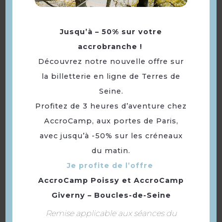
À voir aussi ...
Jusqu’à – 50% sur votre
accrobranche !
Découvrez notre nouvelle offre sur
la billetterie en ligne de Terres de
Seine.
Profitez de 3 heures d’aventure chez
AccroCamp, aux portes de Paris,
avec jusqu’à -50% sur les créneaux
du matin.
Randonnée sur la Seine à
Je profite de l’offre
vélo®, de Verneuil-sur-
Seine à Epône
AccroCamp Poissy
et
AccroCamp
Giverny – Boucles-de-Seine
Remise applicable aux séances du