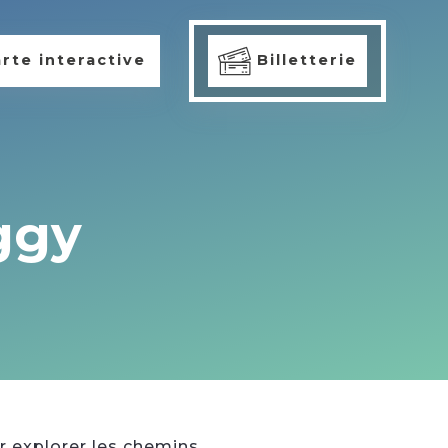
rte interactive
Billetterie
ggy
r explorer les chemins