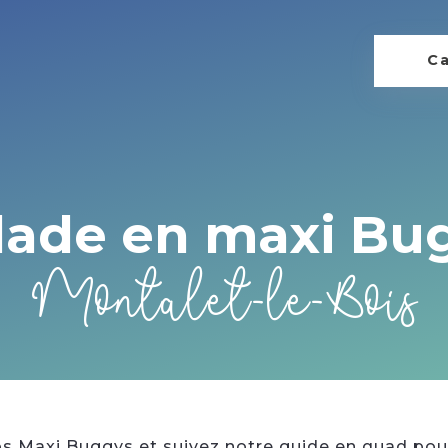
Ca
lade en maxi Bu
Montalet-le-Bois
os Maxi Buggys et suivez notre guide en quad pou