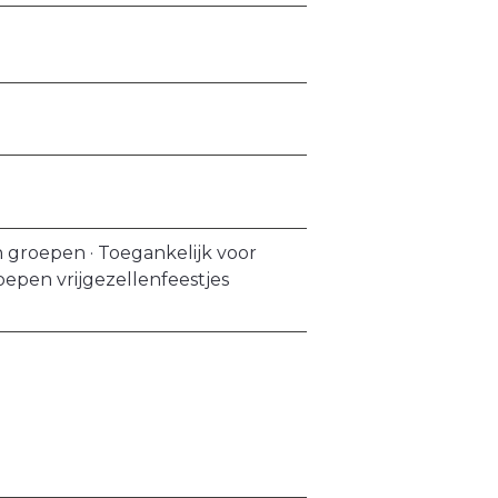
n groepen · Toegankelijk voor
oepen vrijgezellenfeestjes