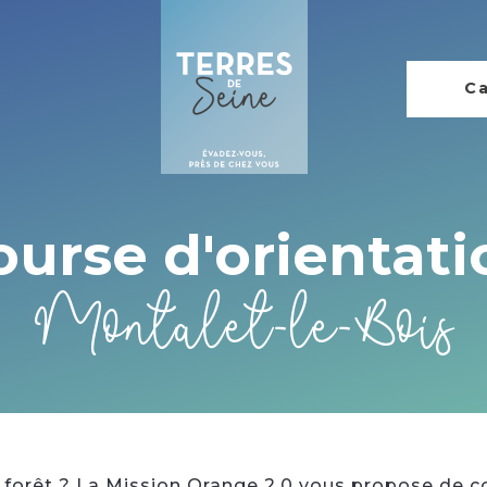
Ca
ourse d'orientati
Montalet-le-Bois
 forêt ? La Mission Orange 2.0 vous propose de co