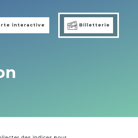
rte interactive
Billetterie
on
llecter des indices pour