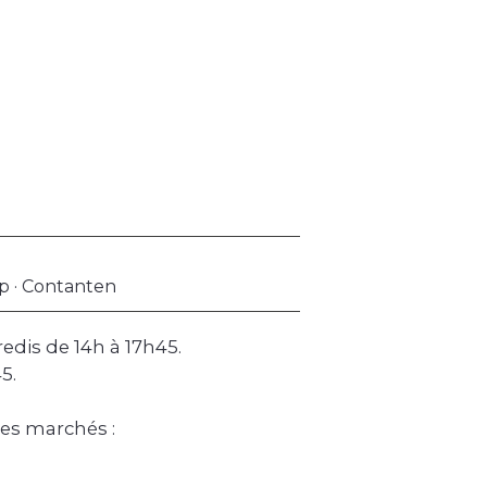
op · Contanten
redis de 14h à 17h45.
5.
les marchés :