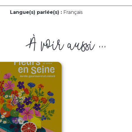
Langue(s) parlée(s) :
Français
À voir aussi ...