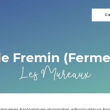
Ca
e Fremin (Ferme
Les Mureaux
t légumes biologiques maraîcher arboriculteurs b