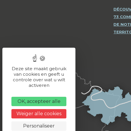
DÉCOUV
73 CO
DE NOT
TERRIT
Deze site maakt gebruik
van cookies en geeft u
controle over wat u wilt
activeren
OK, accepteer alle
Weiger alle cookies
Personaliseer