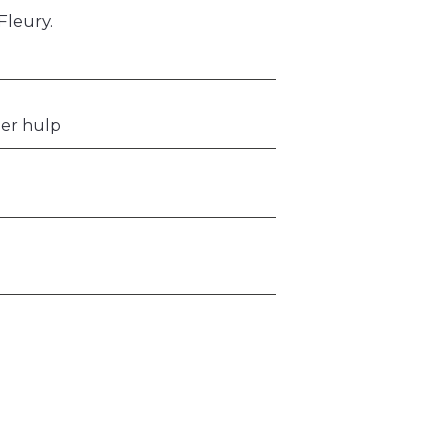
Fleury.
der hulp