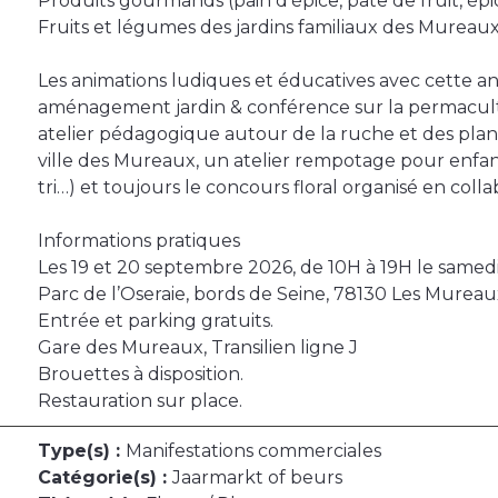
Produits gourmands (pain d’épice, pâte de fruit, épice
Fruits et légumes des jardins familiaux des Mureau
Les animations ludiques et éducatives avec cette 
aménagement jardin & conférence sur la permacultu
atelier pédagogique autour de la ruche et des plant
ville des Mureaux, un atelier rempotage pour enfant
tri…) et toujours le concours floral organisé en coll
Informations pratiques
Les 19 et 20 septembre 2026, de 10H à 19H le samedi
Parc de l’Oseraie, bords de Seine, 78130 Les Mureau
Entrée et parking gratuits.
Gare des Mureaux, Transilien ligne J
Brouettes à disposition.
Restauration sur place.
Type(s) :
Manifestations commerciales
Catégorie(s) :
Jaarmarkt of beurs