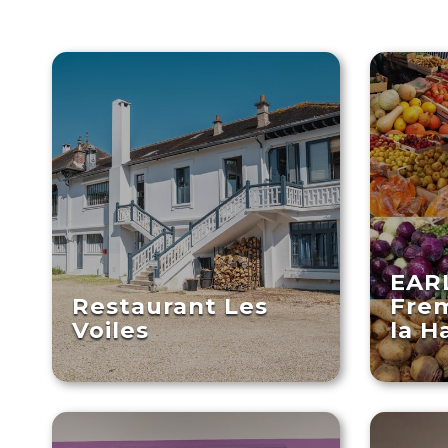
EARL
Restaurant Les
Frem
Voiles
la H