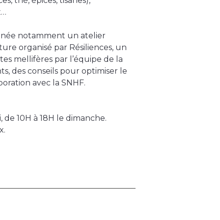
s, thé, épices, tisanes),
x…
année notamment un atelier
re organisé par Résiliences, un
es mellifères par l’équipe de la
s, des conseils pour optimiser le
aboration avec la SNHF.
, de 10H à 18H le dimanche.
x.