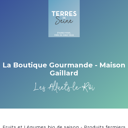
Cookies beheer paneel
La Boutique Gourmande - Maison
Gaillard
Les Alluets-le-Roi
Fruits et Légumes bio de saison - Produits fermiers