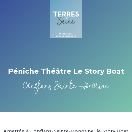
Cookies beheer paneel
Péniche Théâtre Le Story Boat
Conflans-Sainte-Honorine
Amarrée à Conflans-Sainte-Honorine, le Story Boat