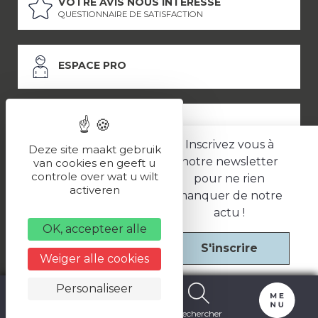
VOTRE AVIS NOUS INTÉRESSE
QUESTIONNAIRE DE SATISFACTION
ESPACE PRO
ESPACE PRESSE
Inscrivez vous à
Deze site maakt gebruik
notre newsletter
van cookies en geeft u
controle over wat u wilt
pour ne rien
LES PARTENAIRES
activeren
manquer de notre
–
–
Mentions légales
Politique de confidentialité
CGV
actu !
OK, accepteer alle
S'inscrire
Une réalisation
Weiger alle cookies
Personaliseer
Carte
Billetterie
Rechercher