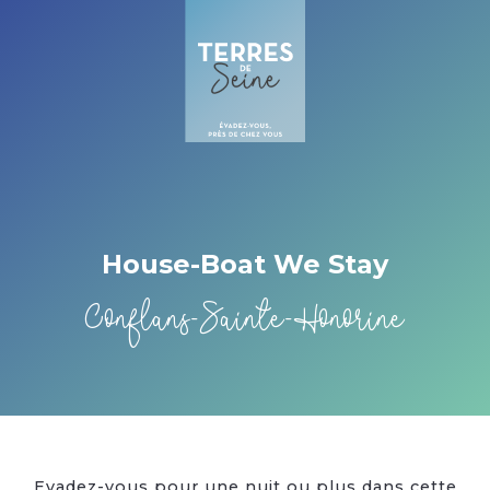
Cookies beheer paneel
House-Boat We Stay
Conflans-Sainte-Honorine
Evadez-vous pour une nuit ou plus dans cette