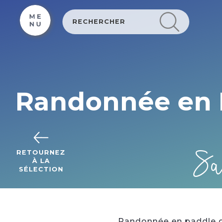
Cookies beheer paneel
Randonnée en P
Sa
RETOURNEZ
À LA
SÉLECTION
Randonnée en paddle de 