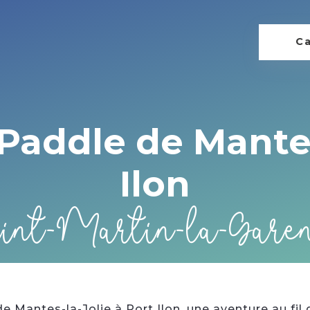
Ca
addle de Mantes-
Ilon
int-Martin-la-Gare
Mantes-la-Jolie à Port Ilon, une aventure au fil 