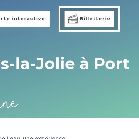
rte interactive
Billetterie
la-Jolie à Port
nne
de l'eau, une expérience