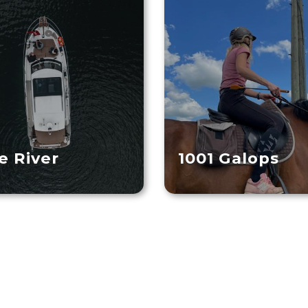
e River
1001 Galops