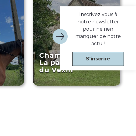
Inscrivez vous à
notre newsletter
pour ne rien
manquer de notre
actu !
Chambre d’hôtes
S'inscrire
La parenth’aise
du Vexin