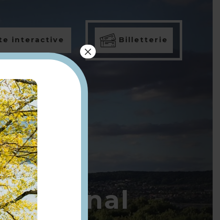
e interactive
Billetterie
×
rcommunal