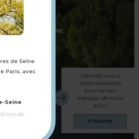
EINE ET PLEINE NATURE.
rres de Seine.
e Paris, avec
Inscrivez vous à
notre newsletter
pour ne rien
manquer de notre
e-Seine
actu !
ditions de
S'inscrire