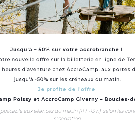
s Seine & Oise
 LE NORD-OUEST DES YVELINES, ENTRE PATRIMOINE, S
RES SUR LA SEINE . ACTIVITÉS NAUTIQUES ...
Jusqu’à – 50% sur votre accrobranche !
re nouvelle offre sur la billetterie en ligne de Te
3 heures d’aventure chez AccroCamp, aux portes d
jusqu’à -50% sur les créneaux du matin.
Je profite de l’offre
amp Poissy
et
AccroCamp Giverny – Boucles-d
plicable aux séances du matin (11 h-13 h), selon les con
réservation.