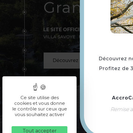
Grand Pari
LE SITE OFFICIEL POUR DÉCOUVRIR
VILLA SAVOYE . MAISON ZOLA . CROISIÈ
Découvrez not
Découvrez les expériences
Profitez de 
Ce site utilise des
AccroC
cookies et vous donne
le contrôle sur ceux que
Remise ap
vous souhaitez activer
Tout accepter