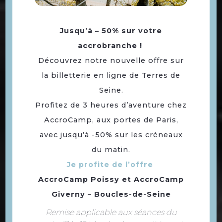
Jusqu’à – 50% sur votre
accrobranche !
Notre sélection de
Découvrez notre nouvelle offre sur
restaurants en bord de
la billetterie en ligne de Terres de
Seine
Seine.
Profitez de 3 heures d’aventure chez
AccroCamp, aux portes de Paris,
avec jusqu’à -50% sur les créneaux
du matin.
Je profite de l’offre
AccroCamp Poissy
et
AccroCamp
Giverny – Boucles-de-Seine
Remise applicable aux séances du