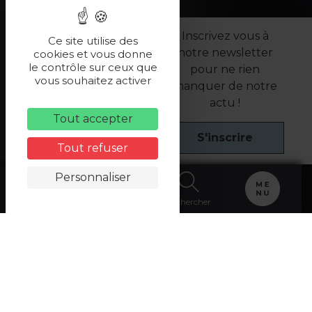
Inscrivez vous à
Ce site utilise des
notre newsletter
cookies et vous donne
le contrôle sur ceux que
pour ne rien
vous souhaitez activer
manquer de notre
actu !
Tout accepter
S'inscrire
Tout refuser
Personnaliser
Carte
Billetterie
Rechercher
Accueil
>
Découvrir
>
BORDS DE SEINE
> Notre
sélection de restaurants en bord de Seine