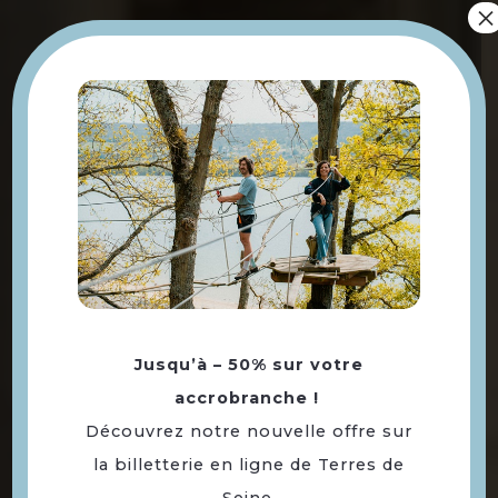
×
Jusqu’à – 50% sur votre
accrobranche !
Musée de la batellerie et
Découvrez notre nouvelle offre sur
des voies navigables
la billetterie en ligne de Terres de
Seine.