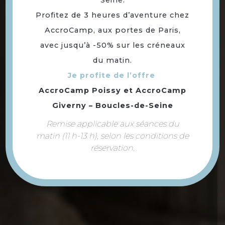
Profitez de 3 heures d’aventure chez
PLAN
RÉSERVER
AccroCamp, aux portes de Paris,
avec jusqu’à -50% sur les créneaux
du matin.
Je profite de l’offre
AccroCamp Poissy
et
AccroCamp
Giverny – Boucles-de-Seine
Remise applicable aux séances du
matin (11 h-13 h), selon les conditions de
réservation.