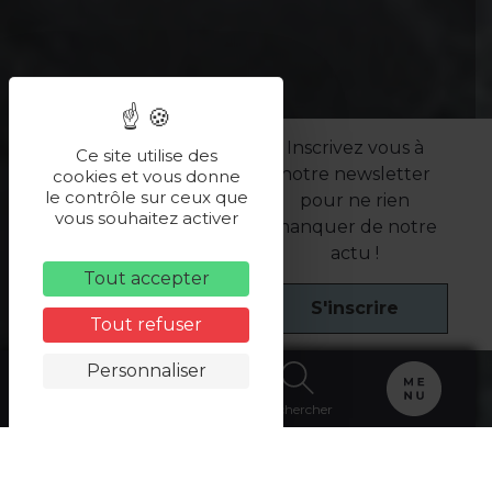
Inscrivez vous à
Ce site utilise des
notre newsletter
cookies et vous donne
le contrôle sur ceux que
pour ne rien
vous souhaitez activer
manquer de notre
actu !
Tout accepter
S'inscrire
Tout refuser
Personnaliser
Carte
Billetterie
Rechercher