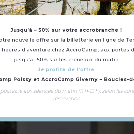
Jusqu’à – 50% sur votre accrobranche !
PLAN
re nouvelle offre sur la billetterie en ligne de Te
3 heures d’aventure chez AccroCamp, aux portes d
jusqu’à -50% sur les créneaux du matin.
Je profite de l’offre
amp Poissy
et
AccroCamp Giverny – Boucles-d
plicable aux séances du matin (11 h-13 h), selon les con
réservation.