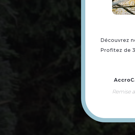
Découvrez not
Profitez de 
AccroC
Remise ap