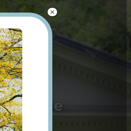
×
mple de
vid