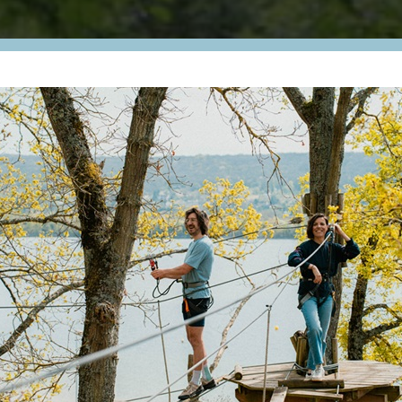
Te
Da