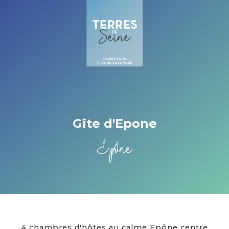
Cookies beheer paneel
Gîte d'Epone
Épône
4 chambres d'hôtes au calme Epône centre