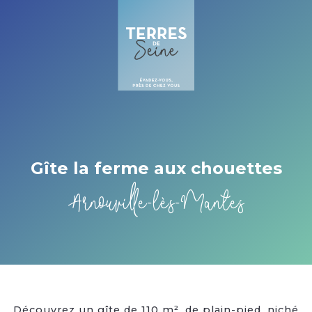
Cookies beheer paneel
Gîte la ferme aux chouettes
Arnouville-lès-Mantes
Découvrez un gîte de 110 m², de plain-pied, niché