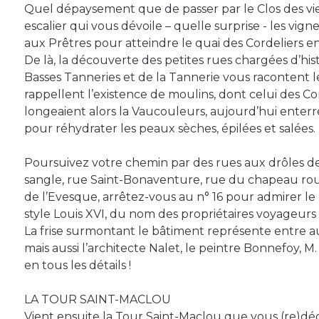
Quel dépaysement que de passer par le Clos des vie
escalier qui vous dévoile – quelle surprise - les vig
aux Prêtres pour atteindre le quai des Cordeliers e
De là, la découverte des petites rues chargées d’histo
Basses Tanneries et de la Tannerie vous racontent le
rappellent l’existence de moulins, dont celui des Cor
longeaient alors la Vaucouleurs, aujourd’hui enterré
pour réhydrater les peaux sèches, épilées et salées.
Poursuivez votre chemin par des rues aux drôles de
sangle, rue Saint-Bonaventure, rue du chapeau rou
de l’Evesque, arrêtez-vous au n° 16 pour admirer l
style Louis XVI, du nom des propriétaires voyageurs 
La frise surmontant le bâtiment représente entre a
mais aussi l’architecte Nalet, le peintre Bonnefoy,
en tous les détails !
LA TOUR SAINT-MACLOU
Vient ensuite la Tour Saint-Maclou que vous (re)dé