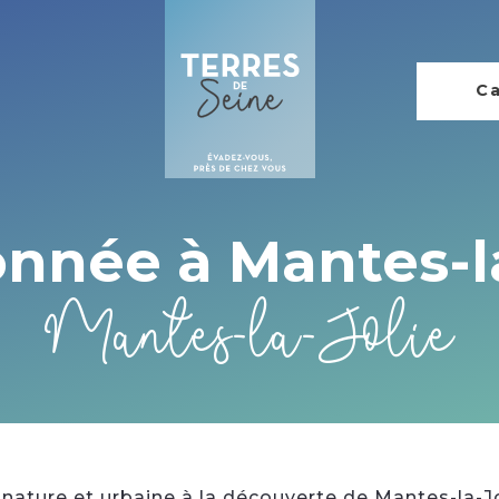
Ca
nnée à Mantes-la
Mantes-la-Jolie
nature et urbaine à la découverte de Mantes-la-Jo