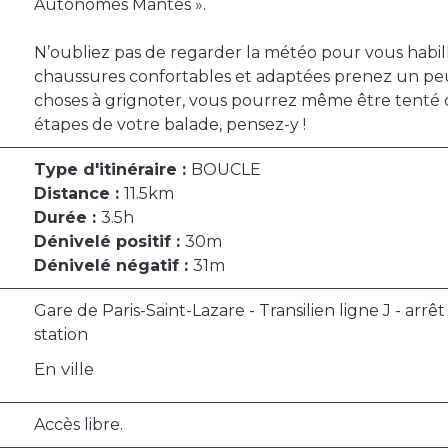
Autonomes Mantes ».
N’oubliez pas de regarder la météo pour vous habill
chaussures confortables et adaptées prenez un pe
choses à grignoter, vous pourrez même être tenté 
étapes de votre balade, pensez-y !
Type d'itinéraire :
BOUCLE
Distance :
11.5km
Durée :
3.5h
Dénivelé positif :
30m
Dénivelé négatif :
31m
Gare de Paris-Saint-Lazare - Transilien ligne J - arr
station
En ville
Accès libre.