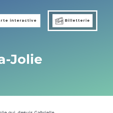
rte interactive
Billetterie
-Jolie
lie qui, depuis Gabrielle