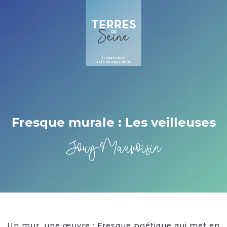
Cookies beheer paneel
Fresque murale : Les veilleuses
Jouy-Mauvoisin
Un mur, une œuvre : Fresque poétique qui met en