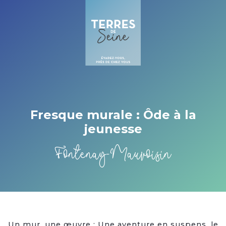
Cookies beheer paneel
Fresque murale : Ôde à la
jeunesse
Fontenay-Mauvoisin
Un mur, une œuvre : Une aventure en suspens, le