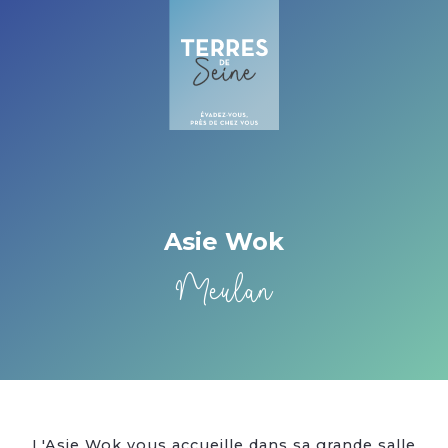
Cookies beheer paneel
Asie Wok
Meulan
L'Asie Wok vous accueille dans sa grande salle