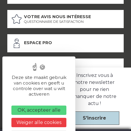
VOTRE AVIS NOUS INTÉRESSE
QUESTIONNAIRE DE SATISFACTION
ESPACE PRO
ESPACE PRESSE
Inscrivez vous à
Deze site maakt gebruik
notre newsletter
van cookies en geeft u
controle over wat u wilt
pour ne rien
LES PARTENAIRES
activeren
manquer de notre
–
–
Mentions légales
Politique de confidentialité
CGV
actu !
OK, accepteer alle
S'inscrire
Une réalisation
Weiger alle cookies