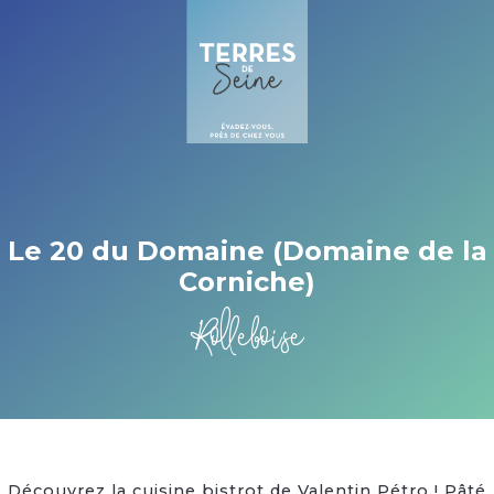
Cookies beheer paneel
Le 20 du Domaine (Domaine de la
Corniche)
Rolleboise
Découvrez la cuisine bistrot de Valentin Pétro ! Pâté