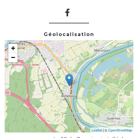
Géolocalisation
+
−
Leaflet
| ©
OpenStreetMap