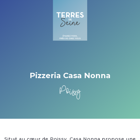
Cookies beheer paneel
Pizzeria Casa Nonna
Poissy
Situé au cœur de Poissy, Casa Nonna propose une