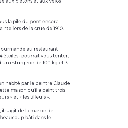
ée aux piétons et aux vélos
sous la pile du pont encore
nte lors de la crue de 1910.
 gourmande au restaurant
 étoiles- pourrait vous tenter,
 d’un esturgeon de 100 kg et 3
ison habité par le peintre Claude
ette maison qu’il a peint trois
s » et « les tilleuls ».
il s’agit de la maison de
a beaucoup bâti dans le