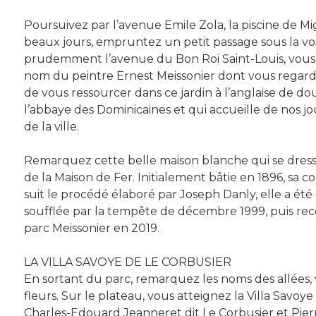
Poursuivez par l’avenue Emile Zola, la piscine de M
beaux jours, empruntez un petit passage sous la voi
prudemment l’avenue du Bon Roi Saint-Louis, vous v
nom du peintre Ernest Meissonier dont vous regardez
de vous ressourcer dans ce jardin à l’anglaise de do
l’abbaye des Dominicaines et qui accueille de nos jou
de la ville.
Remarquez cette belle maison blanche qui se dresse 
de la Maison de Fer. Initialement bâtie en 1896, sa 
suit le procédé élaboré par Joseph Danly, elle a été 
soufflée par la tempête de décembre 1999, puis reco
parc Meissonier en 2019.
LA VILLA SAVOYE DE LE CORBUSIER
En sortant du parc, remarquez les noms des allées, v
fleurs. Sur le plateau, vous atteignez la Villa Savoye
Charles-Edouard Jeanneret dit Le Corbusier et Pierr