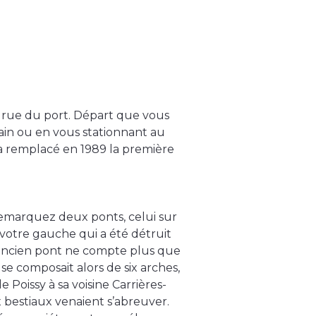
, rue du port. Départ que vous
rain ou en vous stationnant au
i a remplacé en 1989 la première
 remarquez deux ponts, celui sur
 votre gauche qui a été détruit
’ancien pont ne compte plus que
se composait alors de six arches,
de Poissy à sa voisine Carrières-
x bestiaux venaient s’abreuver.