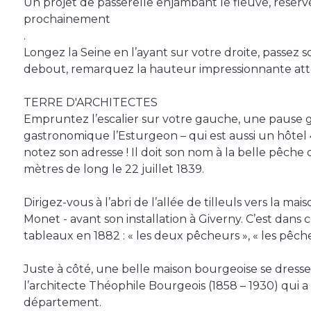
Un projet de passerelle enjambant le fleuve, réserv
prochainement
.
Longez la Seine en l’ayant sur votre droite, passez 
debout, remarquez la hauteur impressionnante attei
TERRE D'ARCHITECTES
Empruntez l’escalier sur votre gauche, une pause
gastronomique l’Esturgeon – qui est aussi un hôtel 4
notez son adresse ! Il doit son nom à la belle pêche
mètres de long le 22 juillet 1839.
Dirigez-vous à l’abri de l’allée de tilleuls vers la ma
Monet - avant son installation à Giverny. C’est dans c
tableaux en 1882 : « les deux pêcheurs », « les pêcheur
Juste à côté, une belle maison bourgeoise se dresse, 
l’architecte Théophile Bourgeois (1858 – 1930) qui 
département.