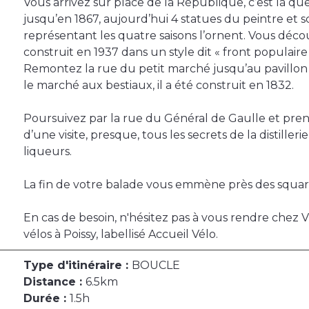
Vous arrivez sur place de la République, c’est là qu
jusqu’en 1867, aujourd’hui 4 statues du peintre et 
représentant les quatre saisons l’ornent. Vous déco
construit en 1937 dans un style dit « front populaire 
Remontez la rue du petit marché jusqu’au pavillon 
le marché aux bestiaux, il a été construit en 1832.
Poursuivez par la rue du Général de Gaulle et pre
d’une visite, presque, tous les secrets de la distiller
liqueurs.
La fin de votre balade vous emmène près des square 
En cas de besoin, n'hésitez pas à vous rendre chez
vélos à Poissy, labellisé Accueil Vélo.
Type d'itinéraire :
BOUCLE
Distance :
6.5km
Durée :
1.5h