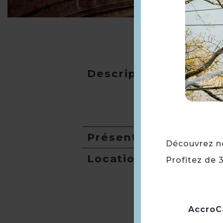
Description
Présentation
Découvrez not
Location de salles
Profitez de 
AccroC