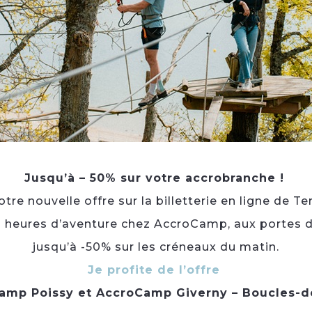
La chapelle est située en haut de la ville de Poissy, d
En juillet 2016 suite à l'intention d'achat d'un particuli
son droit de préemption. La chapelle, son terrain de
d'habitation deviennent possession de la ville de Poi
concours de l’Etablissement public foncier d’Ile-d
urbaine Grand Paris Seine et Oise.
Elle sera bientôt enclavée en bordure de l’enceinte
du Paris Saint-Germain Football Club.
Jusqu’à – 50% sur votre accrobranche !
re nouvelle offre sur la billetterie en ligne de Te
3 heures d’aventure chez AccroCamp, aux portes d
jusqu’à -50% sur les créneaux du matin.
À voir aussi ...
Je profite de l’offre
amp Poissy
et
AccroCamp Giverny – Boucles-d