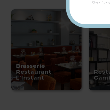
Remise ap
Brasserie
Restaurant
Rest
L’Instant
Gamb