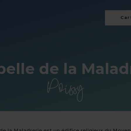
Cart
elle de la Malad
Poissy
de la Maladrerie est un édifice religieux du Moyen