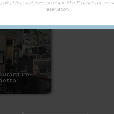
plicable aux séances du matin (11 h-13 h), selon les con
réservation.
aurant Le
etta