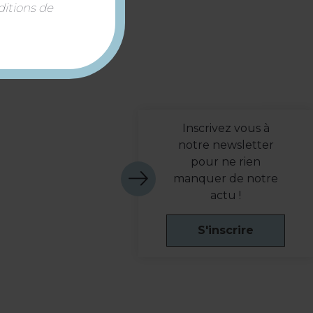
ditions de
Inscrivez vous à
notre newsletter
pour ne rien
manquer de notre
actu !
S'inscrire