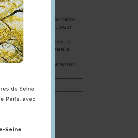
ans le quartier de la Bidonnière.
er, la ville de Poissy fait jouer
 1200 m² et une maison
ssy en novembre 2016, avec le
e-France et de la communauté
 du futur centre d’entraînement
rres de Seine.
e Paris, avec
e-Seine