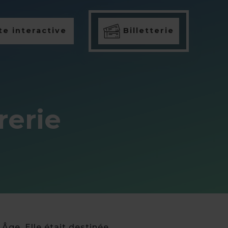
e interactive
Billetterie
rerie
 Âge. Elle était destinée