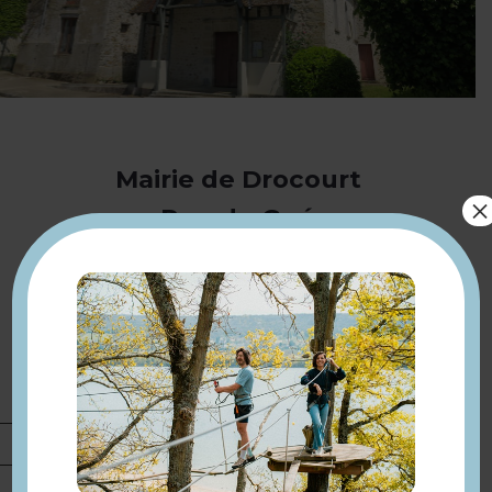
Mairie de Drocourt
×
Rue du Gué
78440 Drocourt
01 34 76 71 57
www.drocourt78.fr
Description
A découvrir : église Saint-Denis.
Présentation
Tarifs
Accès libre.