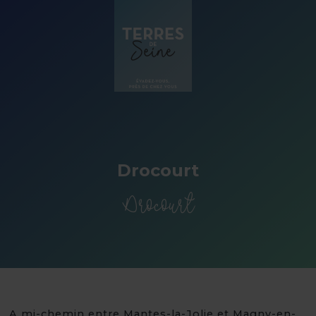
Panneau de gestion des cookies
Drocourt
Drocourt
A mi-chemin entre Mantes-la-Jolie et Magny-en-