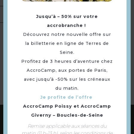
Location de
Jusqu’à – 50% sur votre
salles
accrobranche !
Langues
Langue(s) parlée(s) :
Français
Découvrez notre nouvelle offre sur
la billetterie en ligne de Terres de
Seine.
Retourner
Profitez de 3 heures d’aventure chez
à la sélection
AccroCamp, aux portes de Paris,
avec jusqu’à -50% sur les créneaux
du matin.
Je profite de l’offre
AccroCamp Poissy
et
AccroCamp
ABONNEZ-VOUS À NOTRE NEWSLETTER
Giverny – Boucles-de-Seine
Remise applicable aux séances du
matin (11 h-13 h), selon les conditions de