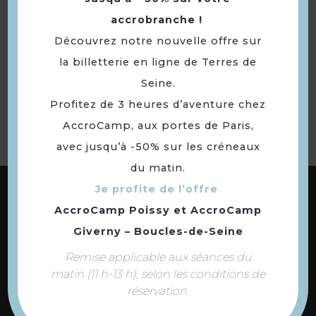
accrobranche !
Découvrez notre nouvelle offre sur
Retourner
la billetterie en ligne de Terres de
à la sélection
Seine.
Profitez de 3 heures d’aventure chez
AccroCamp, aux portes de Paris,
avec jusqu’à -50% sur les créneaux
du matin.
ABONNEZ-VOUS À NOTRE NEWSLETTER
Je profite de l’offre
AccroCamp Poissy
et
AccroCamp
Giverny – Boucles-de-Seine
DÉCOUVREZ LES
Remise applicable aux séances du
73 COMMUNES
matin (11 h-13 h), selon les conditions de
DE NOTRE TERRITOIRE
réservation.