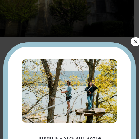
×
2, Rue de l'Église
78820 Juziers
01 34 74 01 09
www.secteur-rd-meulan.fr
Google My Business
Présentation
Jusqu’à – 50% sur votre