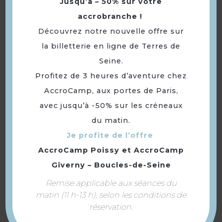
Jusqu’à – 50% sur votre
Les jardins de Villennes
accrobranche !
Découvrez notre nouvelle offre sur
la billetterie en ligne de Terres de
Seine.
Profitez de 3 heures d’aventure chez
AccroCamp, aux portes de Paris,
avec jusqu’à -50% sur les créneaux
du matin.
Je profite de l’offre
AccroCamp Poissy
et
AccroCamp
La guinguette de
Giverny – Boucles-de-Seine
Villennes
Remise applicable aux séances du
matin (11 h-13 h), selon les conditions de
réservation.