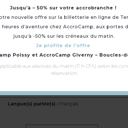
Jusqu’à – 50% sur votre accrobranche !
re nouvelle offre sur la billetterie en ligne de Te
3 heures d’aventure chez AccroCamp, aux portes d
jusqu’à -50% sur les créneaux du matin.
Je profite de l’offre
A découvrir : église Saint-Michel, Bords de Seine, Pan
Lavoirs, Pavillon Doucet, Château de la Sergenterie.
amp Poissy
et
AccroCamp Giverny – Boucles-d
plicable aux séances du matin (11 h-13 h), selon les con
réservation.
Accès libre.
Langue(s) parlée(s) :
Français