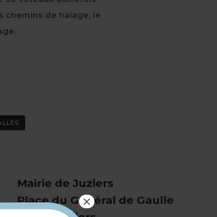
s chemins de halage, le
age.
ALLES
Mairie de Juziers
×
Place du Général de Gaulle