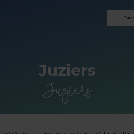
Cart
Juziers
Juziers
e de la Seine, la commune de Juziers s'étage à fla