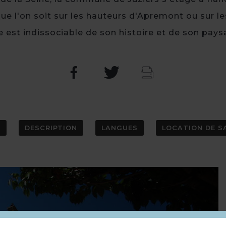
ue l'on soit sur les hauteurs d'Apremont ou sur le
e est indissociable de son histoire et de son pays
S
DESCRIPTION
LANGUES
LOCATION DE S