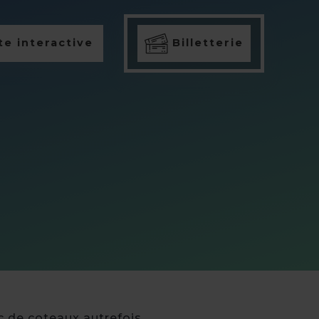
e interactive
Billetterie
nc de coteaux autrefois