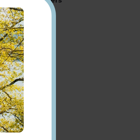
78820 Juziers
01 34 75 28 00
www.juziers.fr