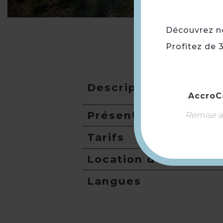
Découvrez not
Profitez de 
Description
AccroC
Présentation
Remise ap
Tarifs
Location de salles
Langues