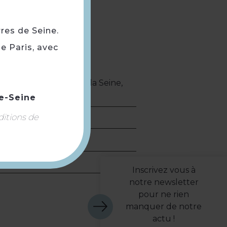
rres de Seine.
e Paris, avec
orama sur la vallée de la Seine,
e-Seine
ditions de
Inscrivez vous à
notre newsletter
pour ne rien
manquer de notre
actu !