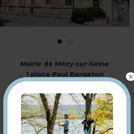
Mairie de Mézy-sur-Seine
1 place Paul Bargeton
×
78250 Mézy-sur-Seine
01 34 74 13 31
mairie-mezy@wanadoo.fr
www.mairie-mezy.fr
A découvrir : église Saint-