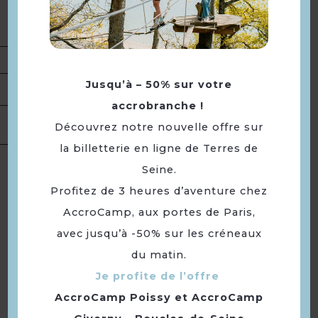
Description
Germain, lavoir, villa Paul Poiret,
côte d’Apremont, bois de Mézy.
Présentation
Jusqu’à – 50% sur votre
Tarifs
Accès libre.
accrobranche !
Location de
Découvrez notre nouvelle offre sur
salles
la billetterie en ligne de Terres de
Langues
Langue(s) parlée(s) :
Français
Seine.
Profitez de 3 heures d’aventure chez
AccroCamp, aux portes de Paris,
Retourner
avec jusqu’à -50% sur les créneaux
à la sélection
du matin.
Je profite de l’offre
AccroCamp Poissy
et
AccroCamp