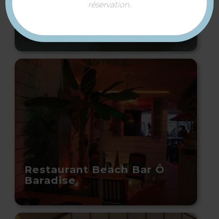
réservation.
Collégiale Notre-Dame de
Mantes-la-Jolie (église)
Restaurant Beach Bar Ô
Baradise