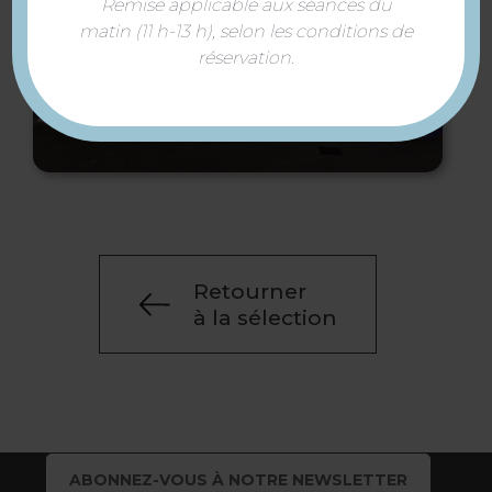
Remise applicable aux séances du
matin (11 h-13 h), selon les conditions de
réservation.
Fresque murale : La
menace du stéréotype
Retourner
à la sélection
ABONNEZ-VOUS À NOTRE NEWSLETTER