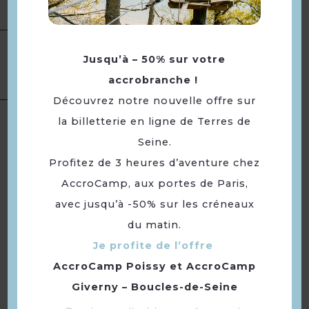
Ouverture
Toute l'année, tous les jours.
Restauration
Jusqu’à – 50% sur votre
Services
Buffet
accrobranche !
Découvrez notre nouvelle offre sur
Langues
Langue(s) parlée(s) :
Français
la billetterie en ligne de Terres de
Seine.
Profitez de 3 heures d’aventure chez
À voir aussi ...
AccroCamp, aux portes de Paris,
avec jusqu’à -50% sur les créneaux
du matin.
Je profite de l’offre
AccroCamp Poissy
et
AccroCamp
Giverny – Boucles-de-Seine