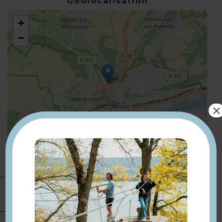
Géolocalisation
+
−
×
Leaflet
| ©
OpenStreetMap
Présentation
Ligne 11 bus, arrêt centre
Compléments
localisation
commercial à 450 m