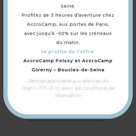
Seine.
Profitez de 3 heures d’aventure chez
AccroCamp, aux portes de Paris,
avec jusqu’à -50% sur les créneaux
du matin.
Parc de jeux pour enfants,
Je profite de l’offre
Royal Kids
AccroCamp Poissy
et
AccroCamp
Giverny – Boucles-de-Seine
Remise applicable aux séances du
matin (11 h-13 h), selon les conditions de
réservation.
Retourner
à la sélection