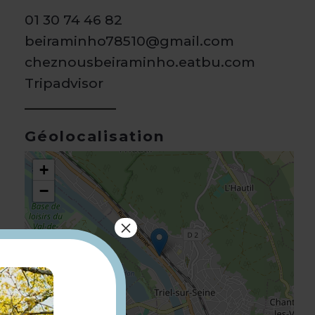
01 30 74 46 82
beiraminho78510@gmail.com
cheznousbeiraminho.eatbu.com
Tripadvisor
Géolocalisation
+
−
×