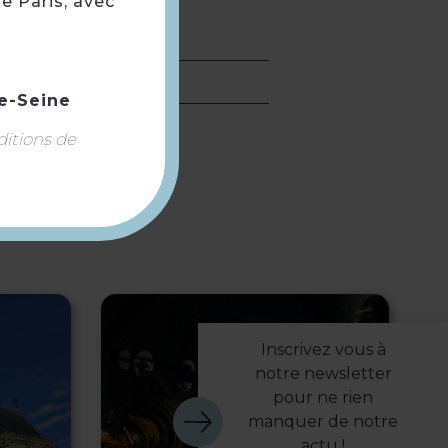
e Paris, avec
e-Seine
ditions de
Inscrivez vous à
notre newsletter
pour ne rien
manquer de notre
actu !