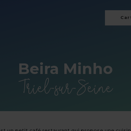
Cart
Beira Minho
Triel-sur-Seine
t un petit café restaurant qui propose une cuisine