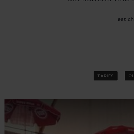
est c
TARIFS
O