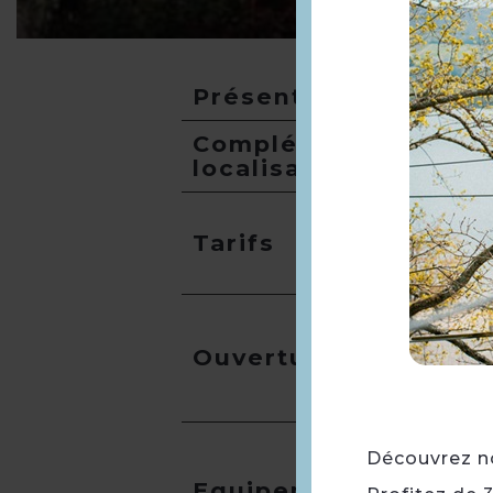
Présentation
Compléments
localisation
Tarifs
Ouverture
Découvrez not
Equipement