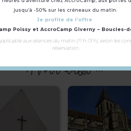
3 heures d’aventure chez AccroCamp, aux portes d
Toilettes
jusqu’à -50% sur les créneaux du matin.
Je profite de l’offre
amp Poissy
et
AccroCamp Giverny – Boucles-d
Langue(s) parlée(s) :
Français
plicable aux séances du matin (11 h-13 h), selon les con
réservation.
À voir aussi ...