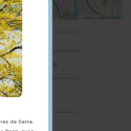
Leaflet
| ©
OpenStreetMap
ie locale · Paiement sans
rres de Seine.