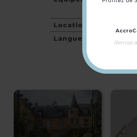
Profitez de 
Location de salles
AccroC
Langues
Remise ap