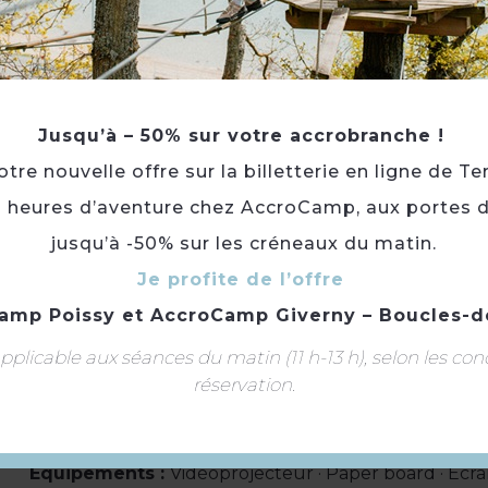
Climatisation
Billard
Défibrillateur
Chaise bébé
Jusqu’à – 50% sur votre accrobranche !
re nouvelle offre sur la billetterie en ligne de Te
Location de salles
Accès Internet Wifi
3 heures d’aventure chez AccroCamp, aux portes d
Documentation Touristique
jusqu’à -50% sur les créneaux du matin.
Informations touristiques
Restauration
Je profite de l’offre
Espace coworking
amp Poissy
et
AccroCamp Giverny – Boucles-d
Salon de thé / Coffee shop
plicable aux séances du matin (11 h-13 h), selon les con
réservation.
Salle(s) équipée(s) pour :
Concert/spectacle · Récept
Séminaire/réunion
Capacité maximum :
20
Équipements :
Vidéoprojecteur · Paper board · Ecran ·