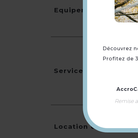
Equipement
Découvrez not
Profitez de 
Services
AccroC
Remise ap
Location de salles