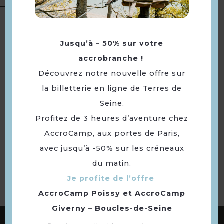
Restauration
Services
Livraison à domicile
Jusqu’à – 50% sur votre
Salon de thé / Coffee shop
accrobranche !
Découvrez notre nouvelle offre sur
Langues
Langue(s) parlée(s) :
Français
la billetterie en ligne de Terres de
Seine.
Profitez de 3 heures d’aventure chez
Retourner
AccroCamp, aux portes de Paris,
à la sélection
avec jusqu’à -50% sur les créneaux
du matin.
Je profite de l’offre
AccroCamp Poissy
et
AccroCamp
Giverny – Boucles-de-Seine
ABONNEZ-VOUS À NOTRE NEWSLETTER