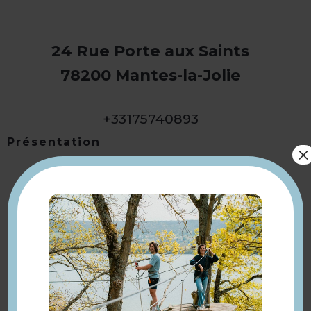
24 Rue Porte aux Saints
78200 Mantes-la-Jolie
+33175740893
Présentation
×
Toute l'année
Ouverture le mardi, mercredi,
Ouverture
jeudi, vendredi, samedi et
dimanche de 12h à 2h. Le
dimanche de 19h à 2h.
Equipement
Terrasse