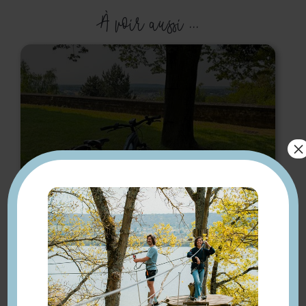
À voir aussi ...
×
Randonnée à vélo de
Meulan à Triel-sur-Seine,
de gare en gare