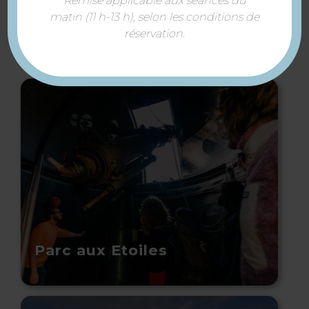
Remise applicable aux séances du
Camping Les Quatre
matin (11 h-13 h), selon les conditions de
Arpents
réservation.
Parc aux Etoiles